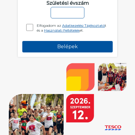
Születési évszám
Elfogadom az
Adatkezelési Tájékoztató
t
és a
Használati Feltételek
et.
Belépek